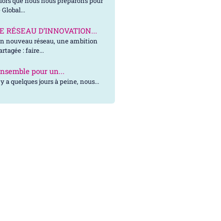
lors que nous nous préparons pour
e Global...
E RÉSEAU D’INNOVATION...
n nouveau réseau, une ambition
artagée : faire...
nsemble pour un...
l y a quelques jours à peine, nous...