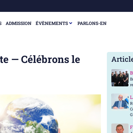
S
ADMISSION
ÉVÈNEMENTS
PARLONS-EN
te — Célébrons le
Articl
B
B
r
L
R
C
G
F