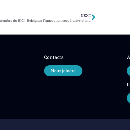
NEXT
Devenir membre du RICI : Rejoignez l’innovation coopérative et mutualiste mondiale!
Contacts
A
Nous joindre
I