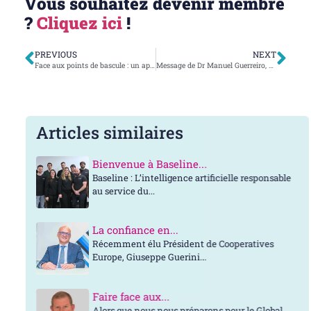
Vous souhaitez devenir membre
?
Cliquez ici
!
PREVIOUS
NEXT
Face aux points de bascule : un appel à l’innovation coopérative
Message de Dr Manuel Guerreiro, Président de Caixa Agrícola de Torres Vedras
Articles similaires
Bienvenue à Baseline...
Baseline : L’intelligence artificielle responsable
au service du...
La confiance en...
Récemment élu Président de Cooperatives
Europe, Giuseppe Guerini...
Faire face aux...
Alors que nous nous préparons pour le Global...